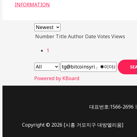
INFORMATION
Number
Title
Author
Date
Votes
Views
1
SE
Powered by KBoard
대표번호:1566-2696ㅣ
Copyright © 2026 [시흥 거모지구 대방엘리움]