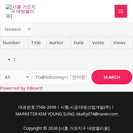
콘
텐
MAI
츠
로
MEN
건
너
Number
Title
Author
Date
Votes
Views
뛰
기
1
SEARCH
Powered by KBoard
대표번호:1566-2696ㅣ시행.시공:대방산업개발(주)ㅣ
MARKETER:KIM YOUNG SUNG /dudtjd74@naver.com
Copyright © 2026 [시흥 거모지구 대방엘리움]