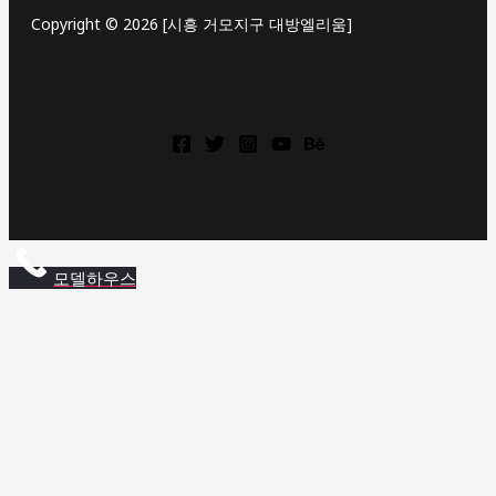
Copyright © 2026 [시흥 거모지구 대방엘리움]
상
동
역
롯
모델하우스
데
캐
슬
상
동
역
롯