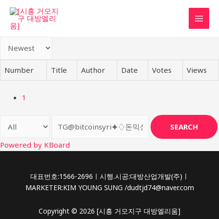
콘
텐
MAI
츠
로
MEN
건
너
Number
Title
Author
Date
Votes
Views
뛰
기
1
SEARCH
Powered by KBoard
대표번호:1566-2696ㅣ시행.시공:대방산업개발(주)ㅣ
MARKETER:KIM YOUNG SUNG /dudtjd74@naver.com
Copyright © 2026 [시흥 거모지구 대방엘리움]