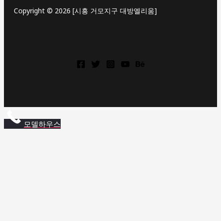
Copyright © 2026 [시흥 거모지구 대방엘리움]
상
동
역
롯
모델하우스
데
캐
슬
상
동
역
롯