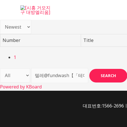
콘
텐
츠
로
건
Number
Title
너
뛰
기
1
SEARCH
Powered by KBoard
대표번호:1566-2696ㅣ