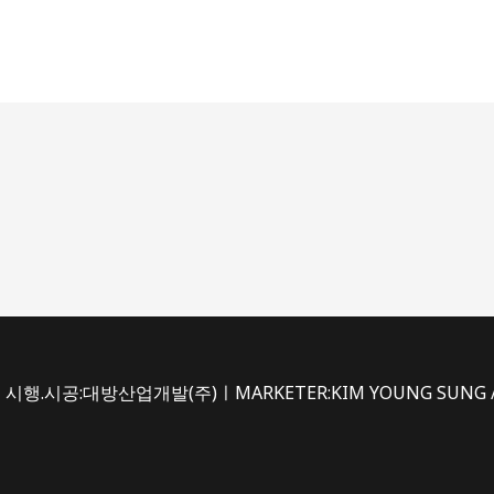
시행.시공:대방산업개발(주)ㅣMARKETER:KIM YOUNG SUNG /du