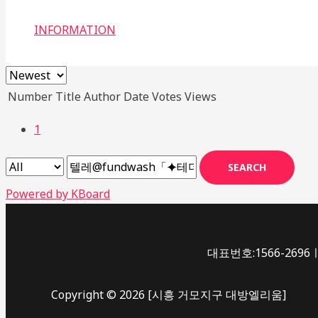
INFORMATION
Number
Title
Author
Date
Votes
Views
1
SEARCH
Powered by KBoard
대표번호:1566-2696ㅣ
Copyright © 2026 [시흥 거모지구 대방엘리움]