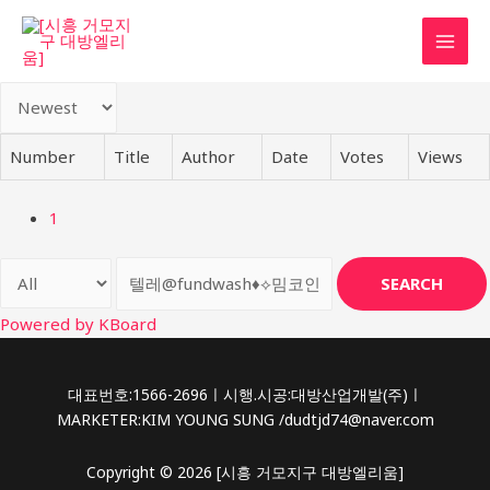
콘
텐
MAI
츠
로
MEN
건
너
Number
Title
Author
Date
Votes
Views
뛰
기
1
SEARCH
Powered by KBoard
대표번호:1566-2696ㅣ시행.시공:대방산업개발(주)ㅣ
MARKETER:KIM YOUNG SUNG /dudtjd74@naver.com
Copyright © 2026 [시흥 거모지구 대방엘리움]