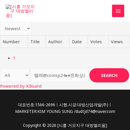
콘
텐
MAI
츠
로
MEN
건
너
Number
Title
Author
Date
Votes
Views
뛰
기
1
SEARCH
Powered by KBoard
대표번호:1566-2696ㅣ시행.시공:대방산업개발(주)ㅣ
MARKETER:KIM YOUNG SUNG /dudtjd74@naver.com
Copyright © 2026 [시흥 거모지구 대방엘리움]