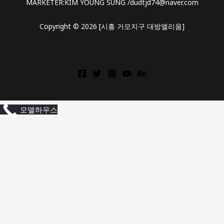
MARKETER:KIM YOUNG SUNG /dudtjd74@naver.com
Copyright © 2026 [시흥 거모지구 대방엘리움]
상
동
모델하우스
역
롯
데
캐
슬
상
동
역