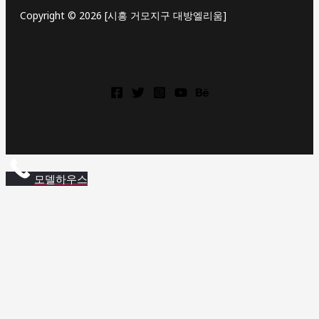
Copyright © 2026 [시흥 거모지구 대방엘리움]
상
동
역
롯
모델하우스
데
캐
슬
상
동
역
롯