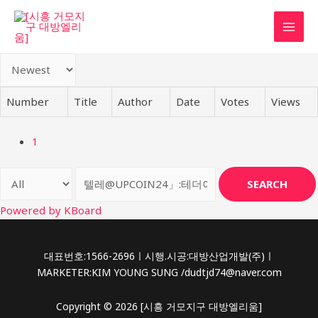
콘
텐
MAI
츠
로
MEN
건
너
Number
Title
Author
Date
Votes
Views
뛰
기
1
SEARCH
Powered by KBoard
대표번호:1566-2696ㅣ시행.시공:대방산업개발(주)ㅣ
MARKETER:KIM YOUNG SUNG /dudtjd74@naver.com
Copyright © 2026 [시흥 거모지구 대방엘리움]