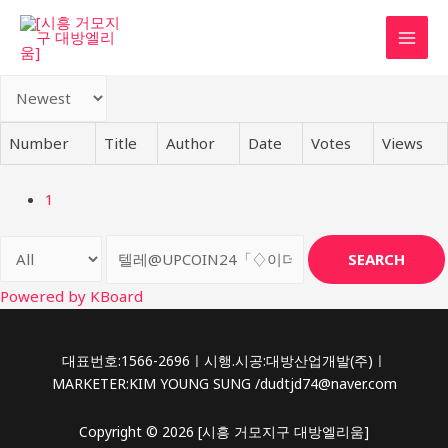
콘
텐
MAI
츠
로
MEN
건
너
Number
Title
Author
Date
Votes
Views
뛰
기
1
SEARCH
Powered by KBoard
대표번호:1566-2696ㅣ시행.시공:대방산업개발(주)ㅣ
MARKETER:KIM YOUNG SUNG /dudtjd74@naver.com
Copyright © 2026 [시흥 거모지구 대방엘리움]