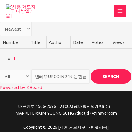
콘
텐
MAI
츠
로
MEN
건
너
Number
Title
Author
Date
Votes
Views
뛰
기
1
SEARCH
Powered by KBoard
대표번호:1566-2696ㅣ시행.시공:대방산업개발(주)ㅣ
MARKETER:KIM YOUNG SUNG /dudtjd74@naver.com
Copyright © 2026 [시흥 거모지구 대방엘리움]