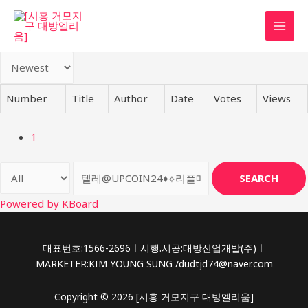
콘
텐
MAI
츠
로
MEN
건
너
Number
Title
Author
Date
Votes
Views
뛰
기
1
SEARCH
Powered by KBoard
대표번호:1566-2696ㅣ시행.시공:대방산업개발(주)ㅣ
MARKETER:KIM YOUNG SUNG /dudtjd74@naver.com
Copyright © 2026 [시흥 거모지구 대방엘리움]