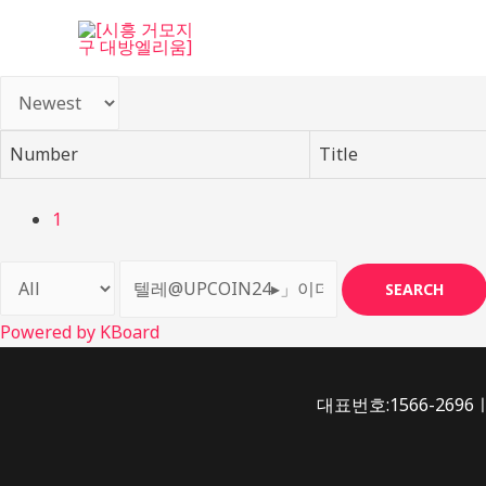
콘
텐
츠
로
건
Number
Title
너
뛰
기
1
SEARCH
Powered by KBoard
대표번호:1566-2696ㅣ