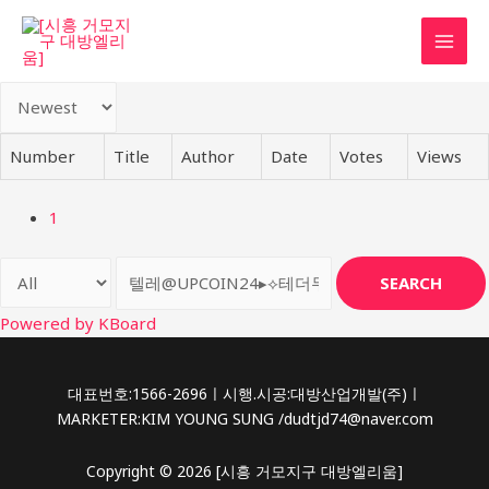
콘
텐
MAI
츠
로
MEN
건
너
Number
Title
Author
Date
Votes
Views
뛰
기
1
SEARCH
Powered by KBoard
대표번호:1566-2696ㅣ시행.시공:대방산업개발(주)ㅣ
MARKETER:KIM YOUNG SUNG /dudtjd74@naver.com
Copyright © 2026 [시흥 거모지구 대방엘리움]