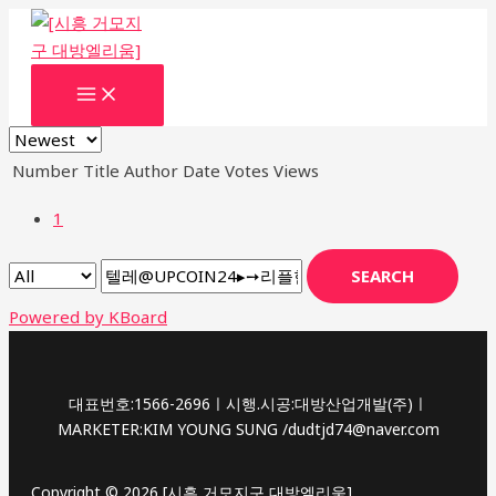
콘
텐
츠
MAIN
로
MENU
건
너
Number
Title
Author
Date
Votes
Views
뛰
기
1
SEARCH
Powered by KBoard
대표번호:1566-2696ㅣ시행.시공:대방산업개발(주)ㅣ
MARKETER:KIM YOUNG SUNG /dudtjd74@naver.com
Copyright © 2026 [시흥 거모지구 대방엘리움]