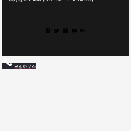
상
동
역
롯
모델하우스
데
캐
슬
상
동
역
롯
데