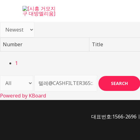
콘
텐
츠
로
건
Number
Title
너
뛰
기
1
SEARCH
Powered by KBoard
대표번호:1566-2696ㅣ