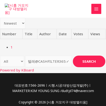
콘
텐
MAI
츠
로
MEN
건
너
Number
Title
Author
Date
Votes
Views
뛰
기
1
SEARCH
Powered by KBoard
대표번호:1566-2696ㅣ시행.시공:대방산업개발(주)ㅣ
MARKETER:KIM YOUNG SUNG /dudtjd74@naver.com
Copyright © 2026 [시흥 거모지구 대방엘리움]