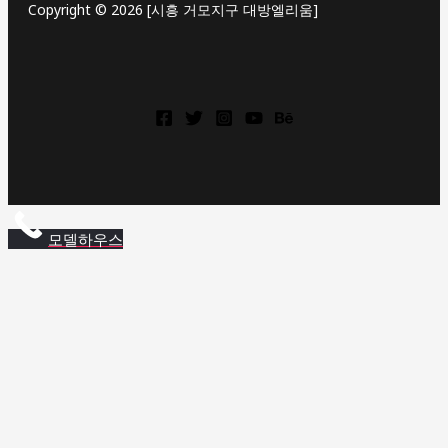
Copyright © 2026 [시흥 거모지구 대방엘리움]
상
동
역
롯
모델하우스
데
캐
슬
상
동
역
롯
데