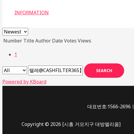
INFORMATION
Number
Title
Author
Date
Votes
Views
1
SEARCH
Powered by KBoard
대표번호:1566-2696ㅣ
Copyright © 2026 [시흥 거모지구 대방엘리움]