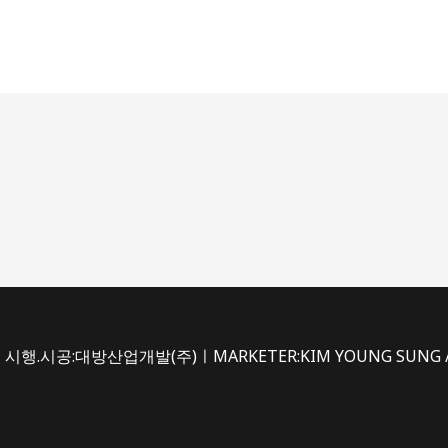
시행.시공:대방산업개발(주)ㅣMARKETER:KIM YOUNG SUNG /du