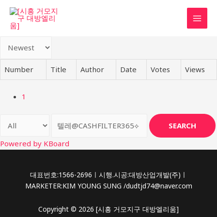
콘
텐
MAI
츠
로
MEN
건
너
Number
Title
Author
Date
Votes
Views
뛰
기
1
SEARCH
Powered by KBoard
대표번호:1566-2696ㅣ시행.시공:대방산업개발(주)ㅣ
MARKETER:KIM YOUNG SUNG /dudtjd74@naver.com
Copyright © 2026 [시흥 거모지구 대방엘리움]