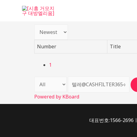
Number
Title
1
Powered by KBoard
대표번호:1566-2696ㅣ