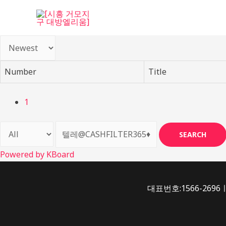
콘
텐
츠
로
건
Number
Title
너
뛰
기
1
SEARCH
Powered by KBoard
대표번호:1566-2696ㅣ