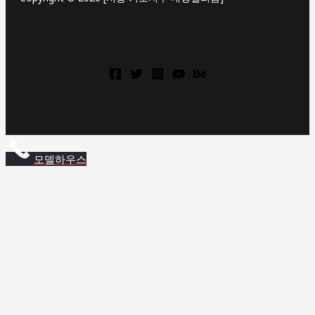
상
동
역
롯
모델하우스
데
캐
슬
상
동
역
롯
데