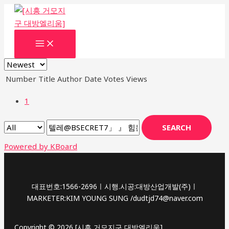
콘
텐
츠
MAIN
로
MENU
건
너
Number
Title
Author
Date
Votes
Views
뛰
기
1
SEARCH
Powered by KBoard
대표번호:1566-2696ㅣ시행.시공:대방산업개발(주)ㅣ
MARKETER:KIM YOUNG SUNG /dudtjd74@naver.com
Copyright © 2026 [시흥 거모지구 대방엘리움]