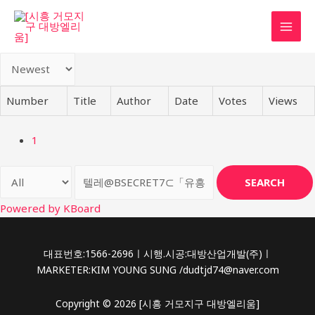
콘
텐
MAI
츠
로
MEN
건
너
Number
Title
Author
Date
Votes
Views
뛰
기
1
SEARCH
Powered by KBoard
대표번호:1566-2696ㅣ시행.시공:대방산업개발(주)ㅣ
MARKETER:KIM YOUNG SUNG /dudtjd74@naver.com
Copyright © 2026 [시흥 거모지구 대방엘리움]