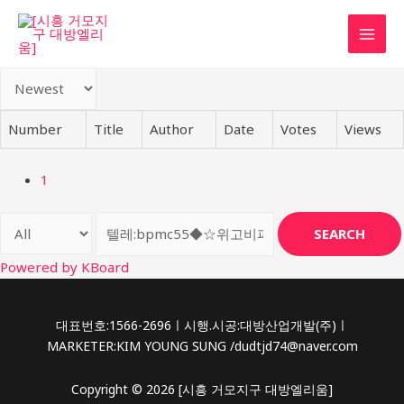
콘
텐
MAI
츠
로
MEN
건
너
Number
Title
Author
Date
Votes
Views
뛰
기
1
SEARCH
Powered by KBoard
대표번호:1566-2696ㅣ시행.시공:대방산업개발(주)ㅣ
MARKETER:KIM YOUNG SUNG /dudtjd74@naver.com
Copyright © 2026 [시흥 거모지구 대방엘리움]