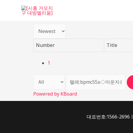
Number
Title
1
Powered by KBoard
대표번호:1566-2696ㅣ