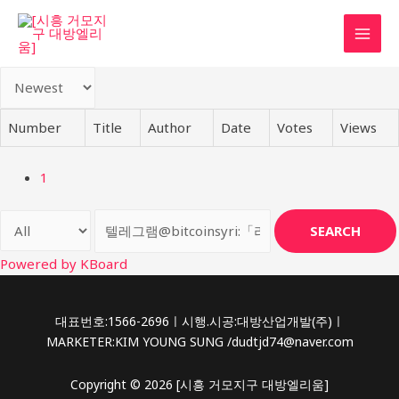
콘
텐
MAI
츠
로
MEN
건
너
Number
Title
Author
Date
Votes
Views
뛰
기
1
SEARCH
Powered by KBoard
대표번호:1566-2696ㅣ시행.시공:대방산업개발(주)ㅣ
MARKETER:KIM YOUNG SUNG /dudtjd74@naver.com
Copyright © 2026 [시흥 거모지구 대방엘리움]