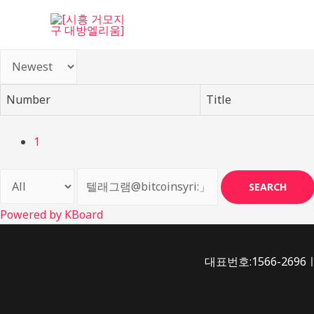
콘
텐
츠
로
건
Number
Title
너
뛰
기
1
SEARCH
Powered by KBoard
대표번호:1566-2696ㅣ