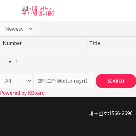
콘
텐
츠
로
건
Number
Title
너
뛰
기
1
SEARCH
Powered by KBoard
대표번호:1566-2696ㅣ