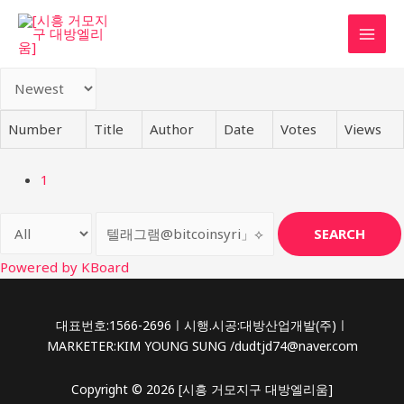
콘
텐
MAI
츠
로
MEN
건
너
Number
Title
Author
Date
Votes
Views
뛰
기
1
SEARCH
Powered by KBoard
대표번호:1566-2696ㅣ시행.시공:대방산업개발(주)ㅣ
MARKETER:KIM YOUNG SUNG /dudtjd74@naver.com
Copyright © 2026 [시흥 거모지구 대방엘리움]