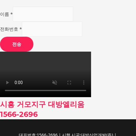
이름
*
전화번호
*
전송
시흥 거모지구 대방엘리움
1566-2696
대표번호:1566-2696ㅣ시행.시공:대방산업개발(주)ㅣ