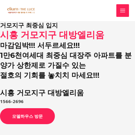
콘
텐
MAI
츠
거모지구 최중심 입지
로
MEN
시흥 거모지구 대방엘리움
건
너
마감임박!!! 서두르세요!!!
뛰
1만6천여세대 최중심 대장주 아파트를 분
기
양가 상한제로 가질수 있는
절호의 기회를 놓치치 마세요!!!
시흥 거모지구 대방엘리움
1566-2696
모델하우스 방문